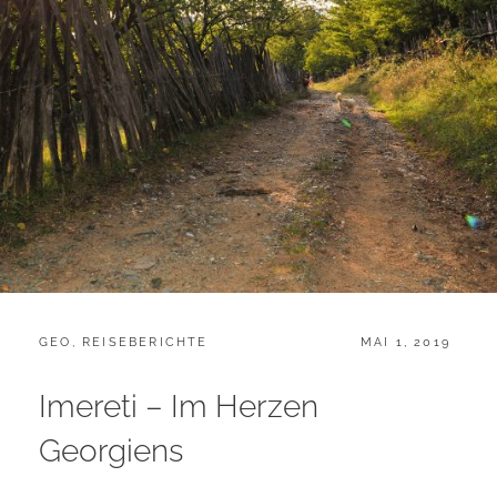
CATEGORIES:
POSTED
GEO
,
REISEBERICHTE
MAI 1, 2019
ON
Imereti – Im Herzen
Georgiens