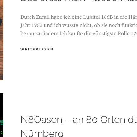
Durch Zufall habe ich eine Lubitel 166B in die 
Jahr 1982 und ich wusste nicht, ob sie noch funkti
herauszufinden: Ich kaufte die günstigste Rolle 12
DAS
WEITERLESEN
ERSTE
MAL
MITTELFORMAT
–
LUBITEL
166B
N8Oasen – an 80 Orten du
Nürnberg