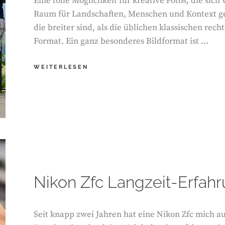
Eine tolle Möglichkeit für kreative Fotos, die si
Raum für Landschaften, Menschen und Kontext geb
die breiter sind, als die üblichen klassischen rech
Format. Ein ganz besonderes Bildformat ist …
FASZINATION
WEITERLESEN
XPAN
FORMAT.
KREATIVE
PANORAMAFOTOS
IM
FORMAT
65:24.
Nikon Zfc Langzeit-Erfah
Seit knapp zwei Jahren hat eine Nikon Zfc mich a