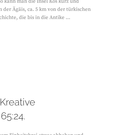
so kann man die Insel Kos kurz und
in der Ägäis, ca. 5 km von der türkischen
hichte, die bis in die Antike …
Kreative
65:24.