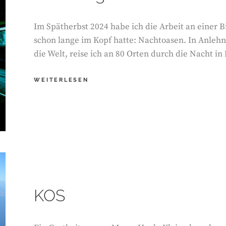
Im Spätherbst 2024 habe ich die Arbeit an einer B
schon lange im Kopf hatte: Nachtoasen. In Anlehn
die Welt, reise ich an 80 Orten durch die Nacht i
N8OASEN
WEITERLESEN
–
AN
80
ORTEN
DURCH
DIE
NACHT
IN
NÜRNBERG
KOS