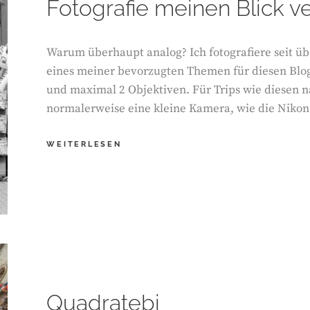
Fotografie meinen Blick v
Warum überhaupt analog? Ich fotografiere seit über
eines meiner bevorzugten Themen für diesen Blog
und maximal 2 Objektiven. Für Trips wie diesen
normalerweise eine kleine Kamera, wie die Nikon
VIER
WEITERLESEN
TAGE
AMSTERDAM
AUF
FILM
–
WIE
ANALOGE
FOTOGRAFIE
MEINEN
BLICK
Quadratebi
VERÄNDERT
HAT