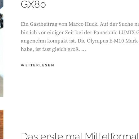
GX80
Ein Gastbeitrag von Marco Huck. Auf der Suche 
bin ich vor einiger Zeit bei der Panasonic LUMIX
angenehm kompakt ist. Die Olympus E-M10 Mark II,
habe, ist fast gleich groß. …
DIE
WEITERLESEN
PERFEKTE
REISEKAMERA?
PANASONIC
LUMIX
GX80
Das erste mal Mittelformat