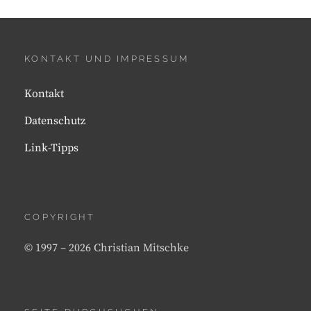
VON
DACHFLÄCHEN
ZUR
EIGNUNG
KONTAKT UND IMPRESSUM
FÜR
SOLARANLAGEN
Kontakt
Datenschutz
Link-Tipps
COPYRIGHT
© 1997 – 2026 Christian Mitschke