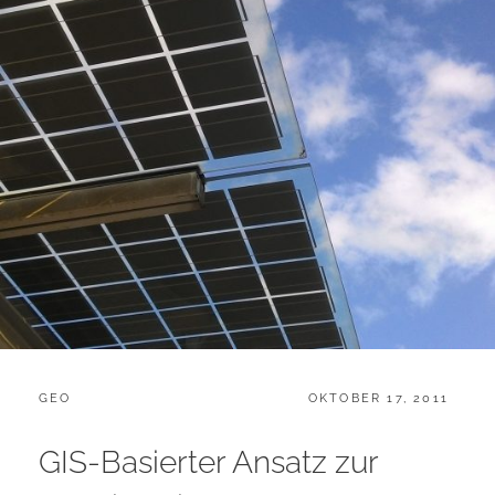
CATEGORIES:
POSTED
GEO
OKTOBER 17, 2011
ON
GIS-Basierter Ansatz zur