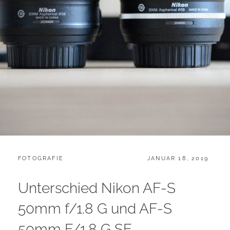
CATEGORIES:
POSTED
FOTOGRAFIE
JANUAR 18, 2019
ON
Unterschied Nikon AF-S
50mm f/1.8 G und AF-S
50mm F/1.8 G SE