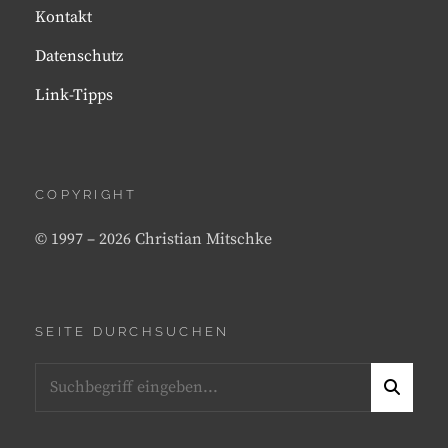
F/1.8
Kontakt
G
SE
Datenschutz
Link-Tipps
COPYRIGHT
© 1997 – 2026 Christian Mitschke
SEITE DURCHSUCHEN
Search
S
for:
E
A
R