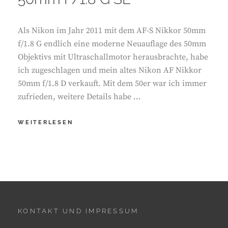
Als Nikon im Jahr 2011 mit dem AF-S Nikkor 50mm
f/1.8 G endlich eine moderne Neuauflage des 50mm
Objektivs mit Ultraschallmotor herausbrachte, habe
ich zugeschlagen und mein altes Nikon AF Nikkor
50mm f/1.8 D verkauft. Mit dem 50er war ich immer
zufrieden, weitere Details habe …
UNTERSCHIED
WEITERLESEN
NIKON
AF-
S
50MM
F/1.8
G
UND
AF-
KONTAKT UND IMPRESSUM
S
50MM