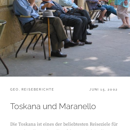
CATEGORIES:
POSTED
GEO
,
REISEBERICHTE
JUNI 15, 2002
ON
Toskana und Maranello
Die Toskana ist eines der beliebtesten Reiseziele für