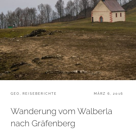
CATEGORIES:
POSTED
GEO
,
REISEBERICHTE
MÄRZ 6, 2016
ON
Wanderung vom Walberla
nach Gräfenberg