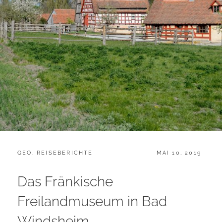
CATEGORIES:
POSTED
GEO
,
REISEBERICHTE
MAI 10, 2019
ON
Das Fränkische
Freilandmuseum in Bad
Windsheim