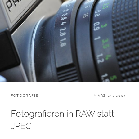
CATEGORIES:
POSTED
FOTOGRAFIE
MÄRZ 23, 2014
ON
Fotografieren in RAW statt
JPEG