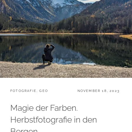
CATEGORIES:
POSTED
FOTOGRAFIE
,
GEO
NOVEMBER 18, 2023
ON
Magie der Farben.
Herbstfotografie in den
Bergen