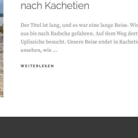
nach Kachetien
Der Titel ist lang, und es war eine lange Reise. W
aus bis nach Radscha gefahren. Auf dem Weg dort
Uplisziche besucht. Unsere Reise endet in Kacheti
ansehen, wie …
EIN
WEITERLESEN
ROADTRIP
DURCH
GEORGIEN.
VON
TBILISI
ÜBER
UPLISZICHE
NACH
RADSCHA.
UND
DANN