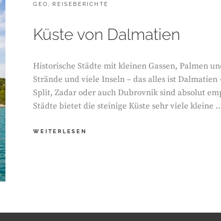
CATEGORIES:
GEO
,
REISEBERICHTE
DANN
WEITER
NACH
Küste von Dalmatien
KACHETIEN
Historische Städte mit kleinen Gassen, Palmen un
Strände und viele Inseln – das alles ist Dalmatien
Split, Zadar oder auch Dubrovnik sind absolut em
Städte bietet die steinige Küste sehr viele kleine 
KÜSTE
WEITERLESEN
VON
DALMATIEN