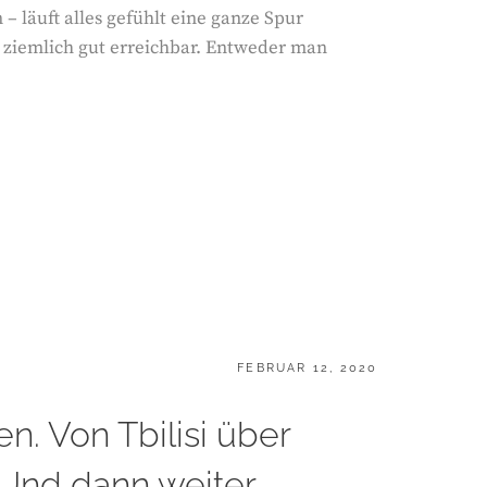
 läuft alles gefühlt eine ganze Spur
 ziemlich gut erreichbar. Entweder man
POSTED
FEBRUAR 12, 2020
ON
n. Von Tbilisi über
 Und dann weiter