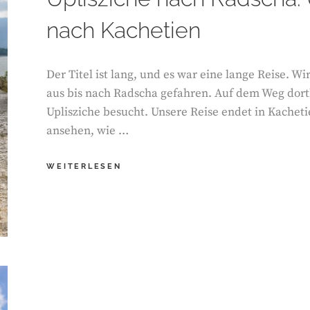
nach Kachetien
Der Titel ist lang, und es war eine lange Reise. W
aus bis nach Radscha gefahren. Auf dem Weg dort
Uplisziche besucht. Unsere Reise endet in Kacheti
ansehen, wie …
EIN
WEITERLESEN
ROADTRIP
DURCH
GEORGIEN.
VON
TBILISI
ÜBER
UPLISZICHE
NACH
RADSCHA.
UND