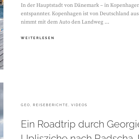
In der Hauptstadt von Dänemark – in Kopenhagen –
entspannter. Kopenhagen ist von Deutschland aus
nimmt mit dem Auto den Landweg …
EIN
WEITERLESEN
TAG
IN
KOPENHAGEN
CATEGORIES:
GEO
,
REISEBERICHTE
,
VIDEOS
Ein Roadtrip durch Georgie
Uplisziche nach Radscha.