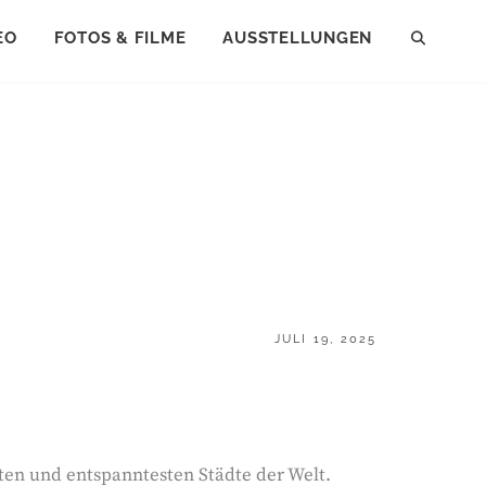
EO
FOTOS & FILME
AUSSTELLUNGEN
SEAR
POSTED
JULI 19, 2025
ON
sten und entspanntesten Städte der Welt.