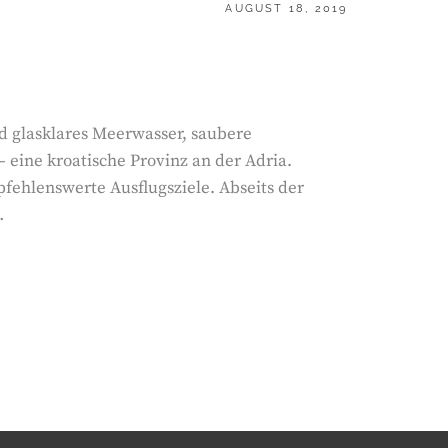
POSTED
AUGUST 18, 2019
ON
d glasklares Meerwasser, saubere
 – eine kroatische Provinz an der Adria.
pfehlenswerte Ausflugsziele. Abseits der
…