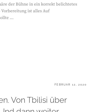
re der Bühne in ein korrekt belichtetes
 Vorbereitung ist alles Auf
sollte …
POSTED
FEBRUAR 12, 2020
ON
n. Von Tbilisi über
 Und dann weiter