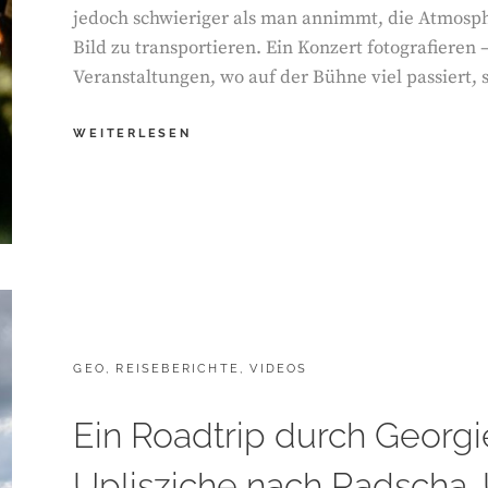
jedoch schwieriger als man annimmt, die Atmosphä
Bild zu transportieren. Ein Konzert fotografieren –
Veranstaltungen, wo auf der Bühne viel passiert, 
KONZERTE
WEITERLESEN
UND
THEATERSTÜCKE
FOTOGRAFIEREN
CATEGORIES:
GEO
,
REISEBERICHTE
,
VIDEOS
Ein Roadtrip durch Georgie
Uplisziche nach Radscha.