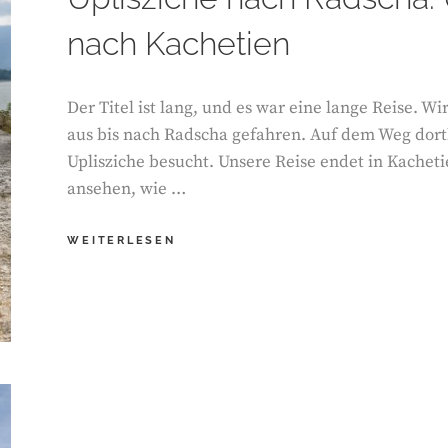
nach Kachetien
Der Titel ist lang, und es war eine lange Reise. W
aus bis nach Radscha gefahren. Auf dem Weg dort
Uplisziche besucht. Unsere Reise endet in Kacheti
ansehen, wie …
EIN
WEITERLESEN
ROADTRIP
DURCH
GEORGIEN.
VON
TBILISI
ÜBER
UPLISZICHE
NACH
RADSCHA.
UND