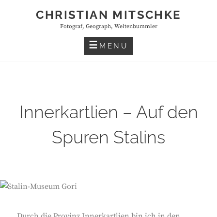
Skip
CHRISTIAN MITSCHKE
to
Fotograf, Geograph, Weltenbummler
content
MENU
Innerkartlien – Auf den
Spuren Stalins
Durch die Provinz Innerkartlien bin ich in den